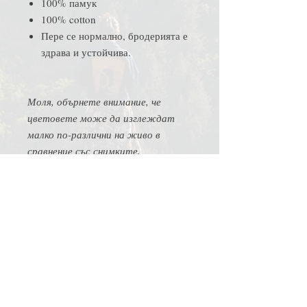
100% памук
100% cotton
Пере се нормално, бродерията е
здрава и устойчива.
Моля, обърнете внимание, че
цветовете може да изглеждат
малко по-различни на живо в
сравнение със снимките,
използвани за нашите продукти.
Моля, обърнете внимание, че
бродериите подлежат на леки
вариации в разположението или
цвета, тъй като всяка бройка се
изработва индивидуално! Ако
виждате бял ринг на самата
тениска, не се притеснявайте,