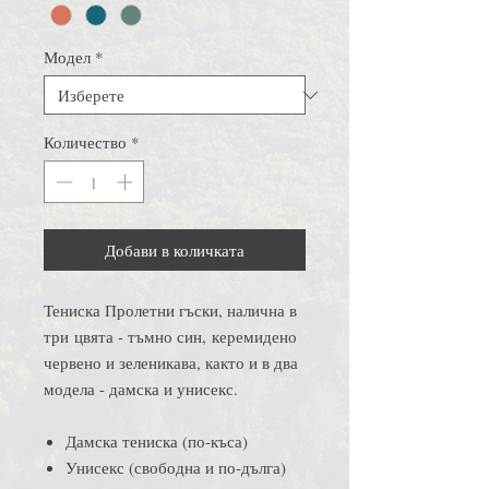
Модел
*
Количество
*
Добави в количката
Тениска Пролетни гъски, налична в
три цвята - тъмно син, керемидено
червено и зеленикава, както и в два
модела - дамска и унисекс.
Дамска тениска (по-къса)
Унисекс (свободна и по-дълга)