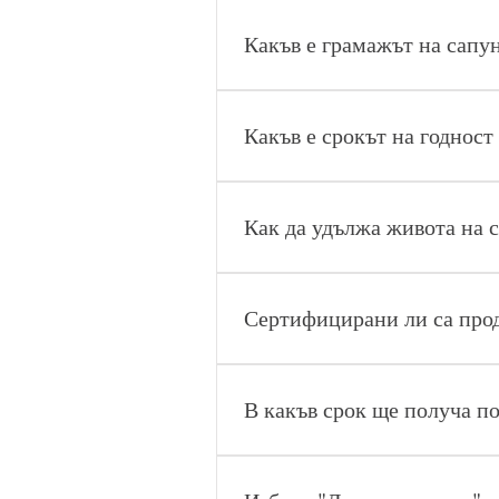
Всички сапуни съдържат маслинов
естествени оцветители като лайка
Какъв е грамажът на сапу
100 грама, плюс минус 5 грама. 
един месец преди да бъдат продад
Какъв е срокът на годност
Една година. Използвайте ги, ня
използвате, независимо това.
Как да удължа живота на 
Сертифицирани ли са про
Да! Всички продукти, предлаган
В какъв срок ще получа п
След като получим поръчката Ви,
имайте предвид, че сме само двам