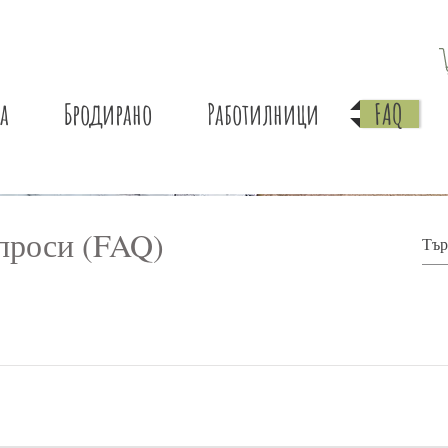
а
Бродирано
Работилници
FAQ
проси (FAQ)