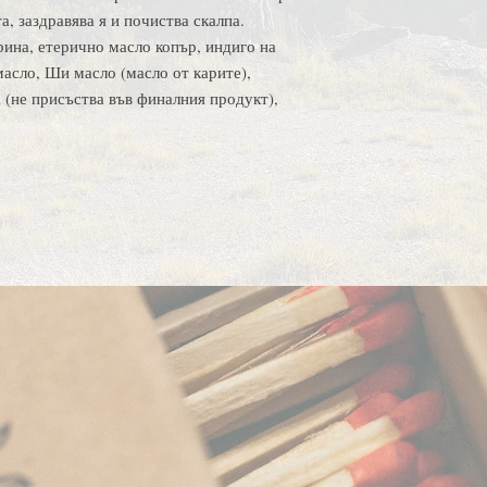
а, заздравява я и почиства скалпа.
ина, етерично масло копър, индиго на
масло, Ши масло (масло от карите),
 (не присъства във финалния продукт),