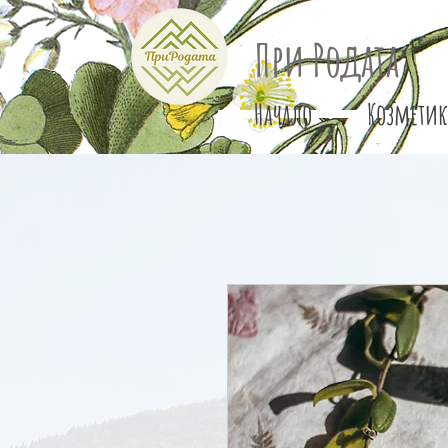
При Родата
Начало
Козметик