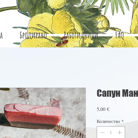
а
Бродирано
Работилници
FAQ
Сапун Ман
Цена
5,00 €
Количество
*