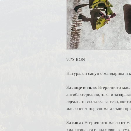
9.78 BGN
Натурален сапун с мандарина и к
За лице и тяло
: Eтеричното мас
антибактериални, така и заздравя
идеалната съставка за тези, коит
масло от копър спомага също при
За коса:
Eтеричното масло от ма
хидратира, та е подходящ за сух