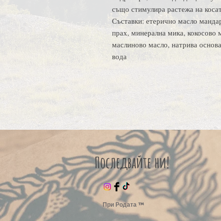
също стимулира растежа на косат
Съставки: етерично масло мандар
прах, минерална мика, кокосово 
маслиново масло, натрива основа
вода
Последвайте ни!
При Родата ™