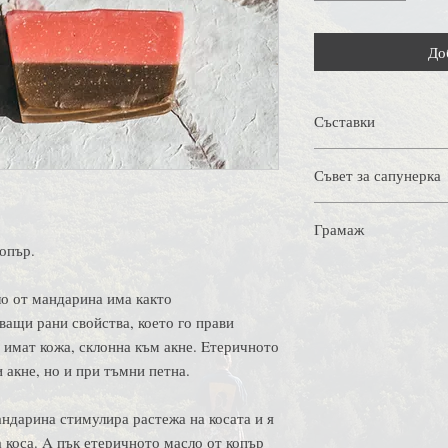
До
Съставки
Съставки: етерично 
Съвет за сапунерка
евкалипт, куркума, м
масло (масло от кари
Използвайте сапунерк
основа (не присъства
Грамаж
задържа. Така ще удъ
опър.
+/- 100 гр
ло от мандарина има както
ващи рани свойства, което го прави
о имат кожа, склонна към акне. Eтеричното
 акне, но и при тъмни петна.
ндарина стимулира растежа на косата и я
а коса. A пък етеричното масло от копър