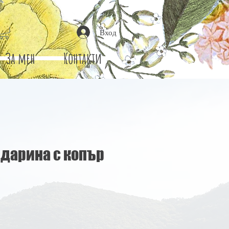
Вход
За мен
Контакти
дарина с копър