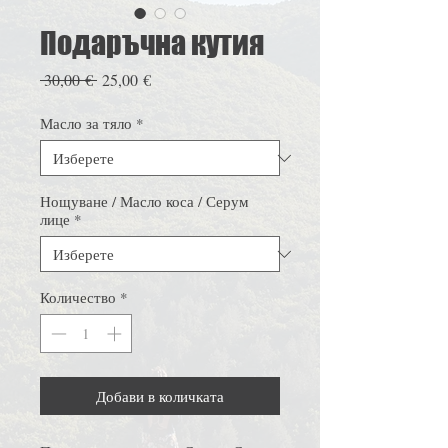
Подаръчна кутия
Редовна
Продажна
 30,00 € 
25,00 €
цена
цена
Масло за тяло
*
Нощуване / Масло коса / Серум
лице
*
Количество
*
Добави в количката