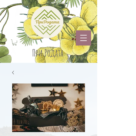
При Родата