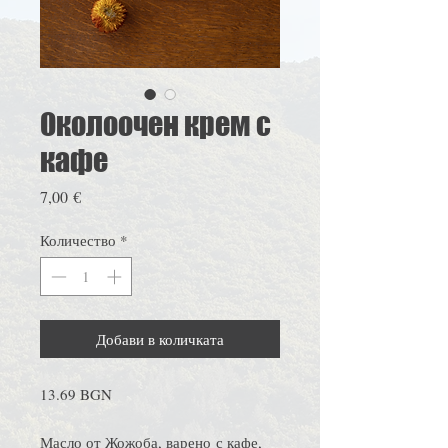
Околоочен крем с
кафе
Цена
7,00 €
Количество
*
Добави в количката
13.69 BGN
Масло от Жожоба, варено с кафе,