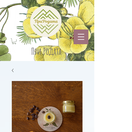
При Родата