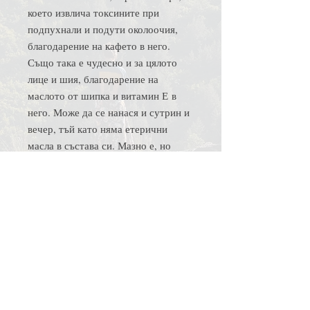
което извлича токсините при
подпухнали и подути околоочия,
благодарение на кафето в него.
Също така е чудесно и за цялото
лице и шия, благодарение на
маслото от шипка и витамин Е в
него. Може да се нанася и сутрин и
вечер, тъй като няма етерични
масла в състава си. Мазно е, но
попива бързо.
Съставки
Съставки: кафе, жожоба, какаово
Съвет за сапунерка
масло, Ши масло, масло от шипка,
витамин Е
Използвайте сапунерки с дупки, при
Грамаж
които водата не се задържа. Така ще