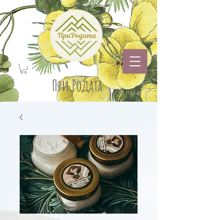
При Родата