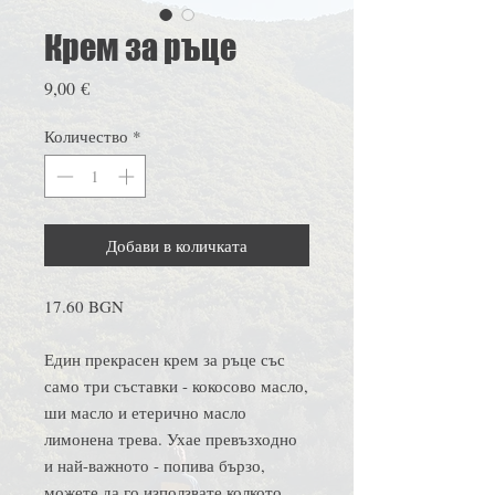
Крем за ръце
Цена
9,00 €
Количество
*
Добави в количката
17.60 BGN
Един прекрасен крем за ръце със
само три съставки - кокосово масло,
ши масло и етерично масло
лимонена трева. Ухае превъзходно
и най-важното - попива бързо,
можете да го използвате колкото