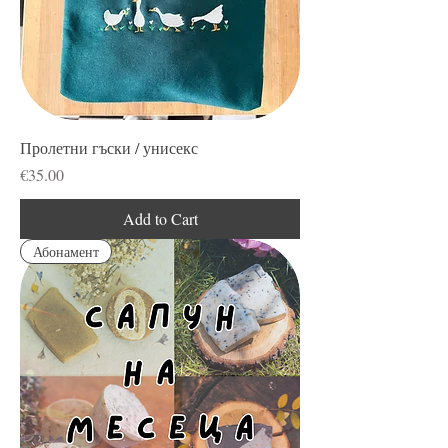
Пролетни гъски / унисекс
Price
€35.00
Add to Cart
Абонамент