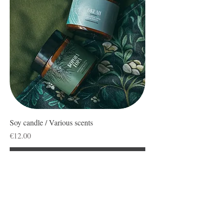
Soy candle / Various scents
Price
€12.00
Add to Cart