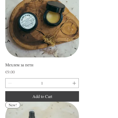
Мехлем за пети
Price
€9.00
Add to Cart
New!