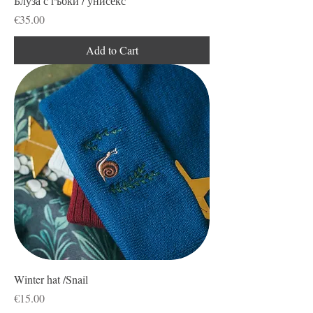
Блуза с гъбки / унисекс
Price
€35.00
Add to Cart
Winter hat /Snail
Price
€15.00