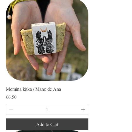
Momina kitka / Mano de Ana
Price
€6.50
Add to Cart