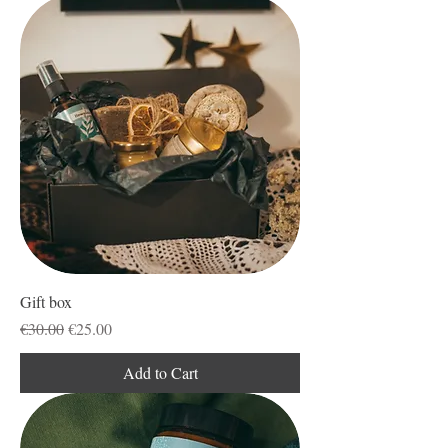
Gift box
Regular Price
Sale Price
€30.00
€25.00
Add to Cart