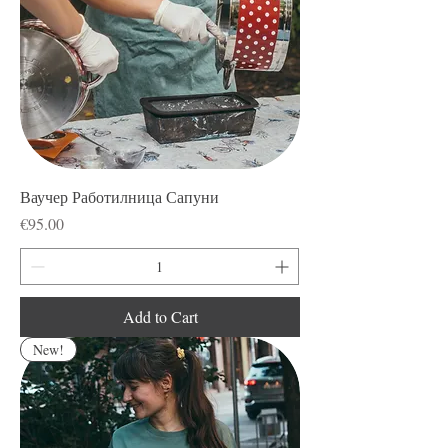
Ваучер Работилница Сапуни
Price
€95.00
Add to Cart
New!