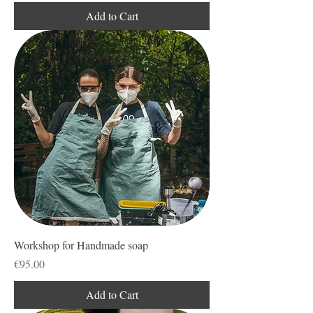
Add to Cart
Workshop for Handmade soap
Price
€95.00
Add to Cart