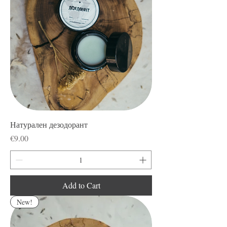
Натурален дезодорант
Price
€9.00
Add to Cart
New!