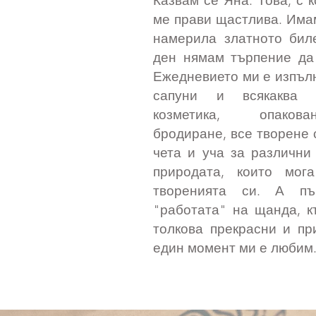
Казвам се Яна. Това, с 
ме прави щастлива. Имам
намерила златното биле
ден нямам търпение да 
Ежедневието ми е изпълн
сапуни и всякаква 
козметика, опакова
бродиране, все творене 
чета и уча за различни
природата, които мог
творенията си. А п
"работата" на щанда, к
толкова прекрасни и пр
един момент ми е любим