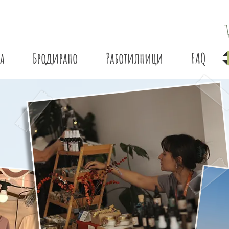
а
Бродирано
Работилници
FAQ