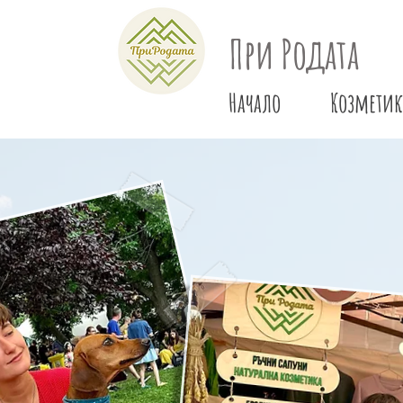
При Родата
Начало
Козметик