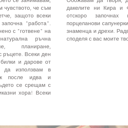
което се занимавам,
Обожавам да творя, 
 чувството, че съм
дакелите ни Кира и
тче, защото всеки
отскоро започнах
започна "работа".
порцеланови сапунерки
ено с "готвене" на
знаменца и дрехи. Радв
натурална ръчна
споделя с вас моите т
не, планиране,
с ръцете. Всеки ден
 билки и дарове от
а да използвам в
ък после идва и
ъдето се срещам с
иказни хора! Всеки
.