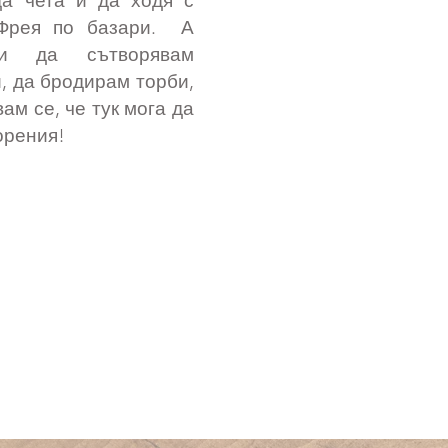
да чета и да ходя с
 Фрея по базари. А
 и да сътворявам
, да бродирам торби,
ам се, че тук мога да
ворения!